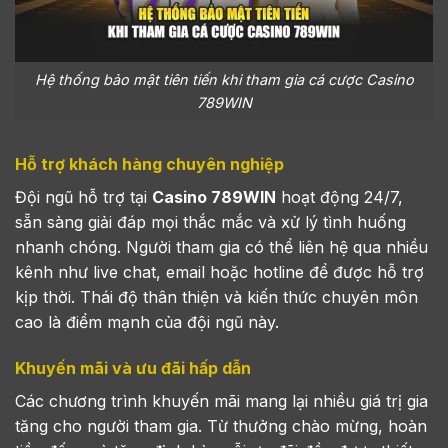
Hệ thống bảo mật tiên tiến khi tham gia cá cược Casino
789WIN
Hỗ trợ khách hàng chuyên nghiệp
Đội ngũ hỗ trợ tại
Casino 789WIN
hoạt động 24/7,
sẵn sàng giải đáp mọi thắc mắc và xử lý tình huống
nhanh chóng. Người tham gia có thể liên hệ qua nhiều
kênh như live chat, email hoặc hotline để được hỗ trợ
kịp thời. Thái độ thân thiện và kiến thức chuyên môn
cao là điểm mạnh của đội ngũ này.
Khuyến mãi và ưu đãi hấp dẫn
Các chương trình khuyến mãi mang lại nhiều giá trị gia
tăng cho người tham gia. Từ thưởng chào mừng, hoàn