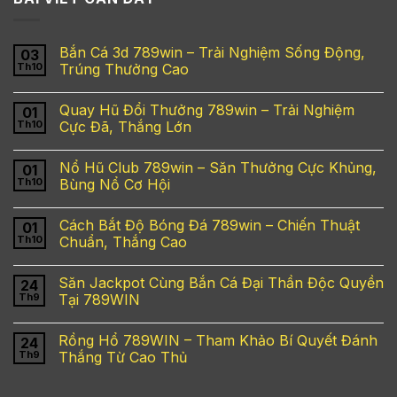
Bắn Cá 3d 789win – Trải Nghiệm Sống Động,
03
Th10
Trúng Thưởng Cao
Quay Hũ Đổi Thưởng 789win – Trải Nghiệm
01
Th10
Cực Đã, Thắng Lớn
Nổ Hũ Club 789win – Săn Thưởng Cực Khủng,
01
Th10
Bùng Nổ Cơ Hội
Cách Bắt Độ Bóng Đá 789win – Chiến Thuật
01
Th10
Chuẩn, Thắng Cao
Săn Jackpot Cùng Bắn Cá Đại Thần Độc Quyền
24
Th9
Tại 789WIN
Rồng Hổ 789WIN – Tham Khảo Bí Quyết Đánh
24
Th9
Thắng Từ Cao Thủ