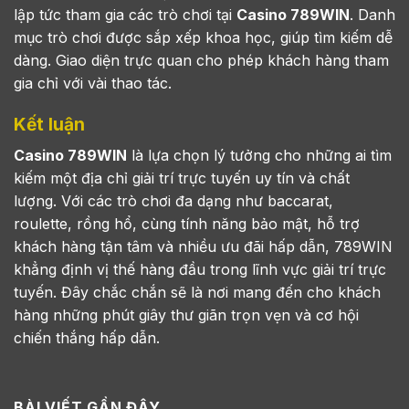
lập tức tham gia các trò chơi tại
Casino 789WIN
. Danh
mục trò chơi được sắp xếp khoa học, giúp tìm kiếm dễ
dàng. Giao diện trực quan cho phép khách hàng tham
gia chỉ với vài thao tác.
Kết luận
Casino 789WIN
là lựa chọn lý tưởng cho những ai tìm
kiếm một địa chỉ giải trí trực tuyến uy tín và chất
lượng. Với các trò chơi đa dạng như baccarat,
roulette, rồng hổ, cùng tính năng bảo mật, hỗ trợ
khách hàng tận tâm và nhiều ưu đãi hấp dẫn, 789WIN
khẳng định vị thế hàng đầu trong lĩnh vực giải trí trực
tuyến. Đây chắc chắn sẽ là nơi mang đến cho khách
hàng những phút giây thư giãn trọn vẹn và cơ hội
chiến thắng hấp dẫn.
BÀI VIẾT GẦN ĐÂY