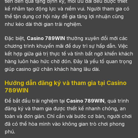
tiền đến quà tặng định kỳ, mỗi ưu đãi đều được thiết
kế nhằm tạo động lực và niềm vui. Người tham gia có
thể tận dụng cơ hội này để gia tăng lợi nhuận cũng
như kéo dài thời gian trải nghiệm.
Đặc biệt,
Casino 789WIN
thường xuyên đổi mới các
chương trình khuyến mãi để duy trì sự hấp dẫn. Việc
kết hợp giữa giá trị thực tế và tính bất ngờ khiến khách
hàng luôn háo hức chờ đón. Đây là yếu tố quan trọng
giúp casino giữ chân khách hàng lâu dài.
Hướng dẫn đăng ký và tham gia tại Casino
789WIN
Để bắt đầu trải nghiệm tại
Casino 789WIN
, quá trình
đăng ký và tham gia được thiết kế nhanh chóng, an
toàn và đơn giản. Chỉ cần vài bước cơ bản, người chơi
đã có thể hòa mình vào không gian trò chơi phong
phú.