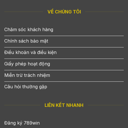
VỀ CHÚNG TÔI
Chăm sóc khách hàng
Chính sách bảo mật
Điều khoản và điều kiện
Giấy phép hoạt động
Miễn trừ trách nhiệm
Câu hỏi thường gặp
LIÊN KẾT NHANH
Đăng ký 789win