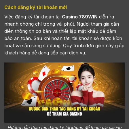
Cách đăng ký tài khoản mới
Việc đăng ký tài khoản tại
Casino 789WIN
diễn ra
nhanh chóng chỉ trong vài phút. Người tham gia cần
điền thông tin cơ bản và thiết lập mật khẩu để đảm
bảo an toàn. Sau khi hoàn tất, tài khoản sẽ được kích
hoạt và sẵn sàng sử dụng. Quy trình đơn giản này giúp
khách hàng dễ dàng tiếp cận dịch vụ.
Hướng dẫn thao tác đăng ký tài khoản để tham gia casino