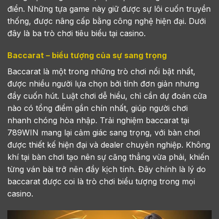
điển. Những tựa game này giữ được sự lôi cuốn truyền
thống, được nâng cấp bằng công nghệ hiện đại. Dưới
đây là ba trò chơi tiêu biểu tại casino.
Baccarat – biểu tượng của sự sang trọng
Baccarat là một trong những trò chơi nổi bật nhất,
được nhiều người lựa chọn bởi tính đơn giản nhưng
đầy cuốn hút. Luật chơi dễ hiểu, chỉ cần dự đoán cửa
nào có tổng điểm gần chín nhất, giúp người chơi
nhanh chóng hòa nhập. Trải nghiệm baccarat tại
789WIN mang lại cảm giác sang trọng, với bàn chơi
được thiết kế hiện đại và dealer chuyên nghiệp. Không
khí tại bàn chơi tạo nên sự căng thẳng vừa phải, khiến
từng ván bài trở nên đầy kịch tính. Đây chính là lý do
baccarat được coi là trò chơi biểu tượng trong mọi
casino.